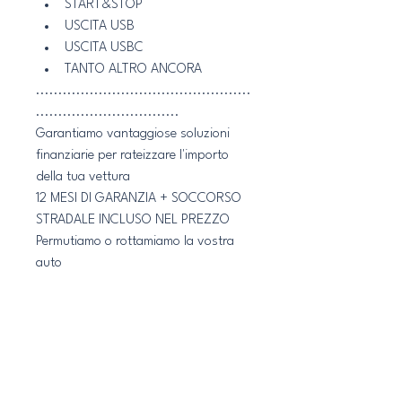
START&STOP 
USCITA USB
USCITA USBC
TANTO ALTRO ANCORA
................................................
................................
Garantiamo vantaggiose soluzioni 
finanziarie per rateizzare l'importo 
della tua vettura
12 MESI DI GARANZIA + SOCCORSO 
STRADALE INCLUSO NEL PREZZO 
Permutiamo o rottamiamo la vostra 
auto
X INFO:
- invia email: 
CARWEBMANDURIA@GMAIL.COM
- telefona al: 3716787665
orario di apertura 8.30-13.00/15.30-
20.00 dal lunedì al sabato !!!!